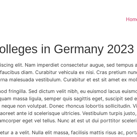
Hom
olleges in Germany 2023
scing elit. Nam imperdiet consectetur augue, sed tempus an
 faucibus diam. Curabitur vehicula ex nisi. Cras pretium nunc
 urna malesuada vestibulum. Curabitur et est sit amet ex mol
mod fringilla. Sed dictum velit nibh, eu euismod lacus euismo
iquam massa ligula, semper quis sagittis eget, suscipit sed e
 id neque non volutpat. Donec rhoncus lobortis sollicitudin
aoreet ante id scelerisque ultricies. Vestibulum turpis justo
amcorper eget vel tellus. Nunc at est ut dui porttitor sceler
ur a a velit. Nulla elit massa, facilisis mattis risus ac, po