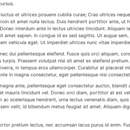
cursus.
 luctus et ultrices posuere cubilia curae; Cras ultrices neq
in sit amet nulla lectus. Duis hendrerit porttitor ante, ut h
. Donec interdum ante in lectus ultricies tincidunt. Aliquam l
sit amet sapien. In congue id ex sed sagittis. Ut augue sem, 
em vehicula eget. Ut imperdiet ultrices nunc vitae imperdie
n nec dui pellentesque eleifend. Fusce quis orci aliquam, co
turpis. Praesent volutpat nisi sit amet ex eleifend pretium
iverra, in tempus eros ullamcorper. Curabitur at placerat 
ante in magna consectetur, eget pellentesque nisi consectet
 magna ante, pellentesque eget consectetur auctor, blandit a
mauris tincidunt vel. Donec orci diam, porttitor at est vel, 
 ac scelerisque hendrerit, urna lectus venenatis diam, quis
sem velit, id bibendum metus feugiat sit amet. Aliquam di
tortor pretium lectus, nec accumsan lacus purus id enim. Fus