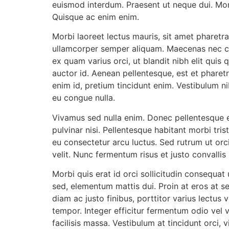
euismod interdum. Praesent ut neque dui. Morb
Quisque ac enim enim.
Morbi laoreet lectus mauris, sit amet pharetr
ullamcorper semper aliquam. Maecenas nec co
ex quam varius orci, ut blandit nibh elit quis 
auctor id. Aenean pellentesque, est et pharetr
enim id, pretium tincidunt enim. Vestibulum nib
eu congue nulla.
Vivamus sed nulla enim. Donec pellentesque eg
pulvinar nisi. Pellentesque habitant morbi tr
eu consectetur arcu luctus. Sed rutrum ut orc
velit. Nunc fermentum risus et justo convallis
Morbi quis erat id orci sollicitudin consequat u
sed, elementum mattis dui. Proin at eros at s
diam ac justo finibus, porttitor varius lectus
tempor. Integer efficitur fermentum odio vel v
facilisis massa. Vestibulum at tincidunt orci, 