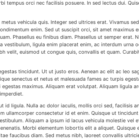
i tempus orci nec facilisis posuere. In sed lectus dui. Qui
a metus vehicula quis. Integer sed ultrices erat. Vivamus se
ndimentum enim. Sed ut suscipit orci, sit amet maximus er
quam. Phasellus eu finibus diam. Phasellus ut semper erat. Nu
a vestibulum, ligula enim placerat enim, ac interdum urna od
h velit, euismod ut congue quis, convallis et quam. Curabitu
estas tincidunt. Ut ut justo eros. Aenean ac elit ac leo sag
istique senectus et netus et malesuada fames ac turpis eges
i egestas maximus. Aliquam erat volutpat. Aliquam ligula ar
 imperdiet.
t id ligula. Nulla ac dolor iaculis, mollis orci sed, facilisi
em ullamcorper consectetur id et enim. Quisque ut tincidunt 
 vestibulum. Aliquam a ipsum id lacus vehicula molestie vel 
enenatis. Morbi elementum lobortis elit a aliquet. Quisque e
vitae faucibus diam. Sed metus nibh, laoreet convallis ultricie