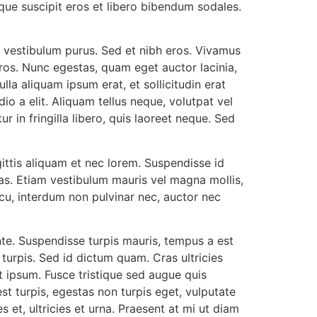
sque suscipit eros et libero bibendum sodales.
d vestibulum purus. Sed et nibh eros. Vivamus
os. Nunc egestas, quam eget auctor lacinia,
lla aliquam ipsum erat, et sollicitudin erat
io a elit. Aliquam tellus neque, volutpat vel
r in fringilla libero, quis laoreet neque. Sed
ittis aliquam et nec lorem. Suspendisse id
tas. Etiam vestibulum mauris vel magna mollis,
cu, interdum non pulvinar nec, auctor nec
s ante. Suspendisse turpis mauris, tempus a est
turpis. Sed id dictum quam. Cras ultricies
et ipsum. Fusce tristique sed augue quis
st turpis, egestas non turpis eget, vulputate
s et, ultricies et urna. Praesent at mi ut diam